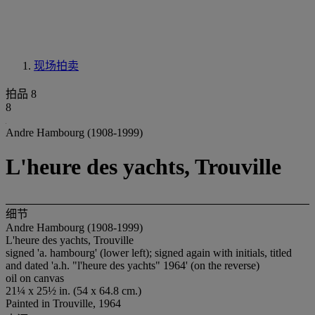
现场拍卖
拍品 8
8
Andre Hambourg (1908-1999)
L'heure des yachts, Trouville
细节
Andre Hambourg (1908-1999)
L'heure des yachts, Trouville
signed 'a. hambourg' (lower left); signed again with initials, titled
and dated 'a.h. "l'heure des yachts" 1964' (on the reverse)
oil on canvas
21¼ x 25½ in. (54 x 64.8 cm.)
Painted in Trouville, 1964