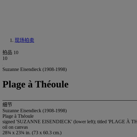
现场拍卖
拍品 10
10
Suzanne Eisendieck (1908-1998)
Plage à Théoule
细节
Suzanne Eisendieck (1908-1998)
Plage à Théoule
signed 'SUZANNE EISENDIECK' (lower left); titled 'PLAGE À TH
oil on canvas
28¾ x 23¾ in. (73 x 60.3 cm.)