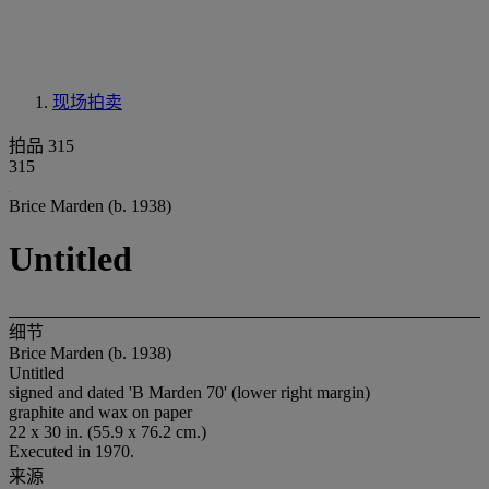
现场拍卖
拍品 315
315
Brice Marden (b. 1938)
Untitled
细节
Brice Marden (b. 1938)
Untitled
signed and dated 'B Marden 70' (lower right margin)
graphite and wax on paper
22 x 30 in. (55.9 x 76.2 cm.)
Executed in 1970.
来源