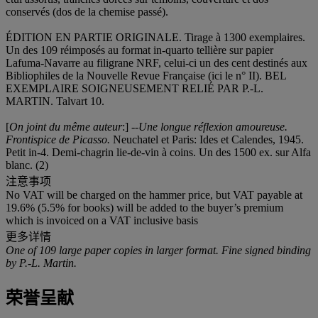
conservés (dos de la chemise passé).
ÉDITION EN PARTIE ORIGINALE. Tirage à 1300 exemplaires.
Un des 109 réimposés au format in-quarto tellière sur papier
Lafuma-Navarre au filigrane NRF, celui-ci un des cent destinés aux
Bibliophiles de la Nouvelle Revue Française (ici le n° II). BEL
EXEMPLAIRE SOIGNEUSEMENT RELIÉ PAR P.-L.
MARTIN. Talvart 10.
[
On joint du même auteur
:] --
Une longue réflexion amoureuse.
Frontispice de Picasso.
Neuchatel et Paris: Ides et Calendes, 1945.
Petit in-4. Demi-chagrin lie-de-vin à coins. Un des 1500 ex. sur Alfa
blanc. (2)
注意事项
No VAT will be charged on the hammer price, but VAT payable at
19.6% (5.5% for books) will be added to the buyer’s premium
which is invoiced on a VAT inclusive basis
更多详情
One of 109 large paper copies in larger format. Fine signed binding
by P.-L. Martin.
荣誉呈献