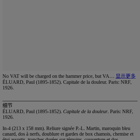
No VAT will be charged on the hammer price, but VA…
显示更多
ÉLUARD, Paul (1895-1852). Capitale de la douleur. Paris: NRF,
1926.
细节
ÉLUARD, Paul (1895-1852).
Capitale de la douleur
. Paris: NRF,
1926.
In-4 (213 x 158 mm). Reliure signée P.-L. Martin, maroquin bleu
canard, dos à nerfs, doublure et gardes de box chamois, chemise et
étui assortis, tranches dorées sur témoins, couverture et dos