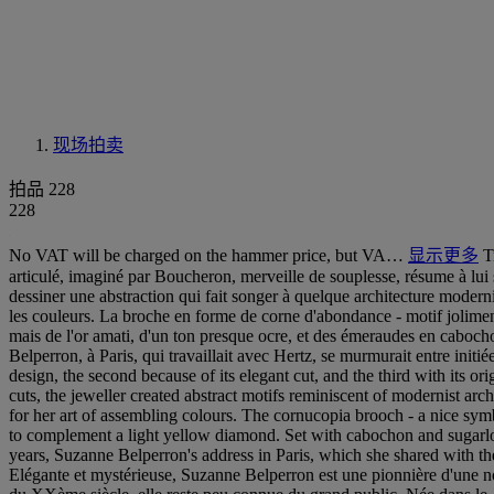
现场拍卖
拍品 228
228
No VAT will be charged on the hammer price, but VA…
显示更多
T
articulé, imaginé par Boucheron, merveille de souplesse, résume à lui s
dessiner une abstraction qui fait songer à quelque architecture moderni
les couleurs. La broche en forme de corne d'abondance - motif jolimen
mais de l'or amati, d'un ton presque ocre, et des émeraudes en cabochons
Belperron, à Paris, qui travaillait avec Hertz, se murmurait entre initié
design, the second because of its elegant cut, and the third with its 
cuts, the jeweller created abstract motifs reminiscent of modernist a
for her art of assembling colours. The cornucopia brooch - a nice symbo
to complement a light yellow diamond. Set with cabochon and sugarloaf
years, Suzanne Belperron's address in Paris, which she shared with th
Elégante et mystérieuse, Suzanne Belperron est une pionnière d'une nou