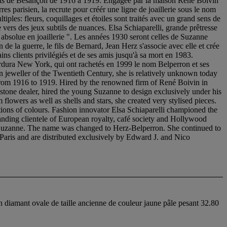
x-Arts de Besançon de 1916 à 1919. Engagée par la maison René Boivin
s parisien, la recrute pour créér une ligne de joaillerie sous le nom
tiples: fleurs, coquillages et étoiles sont traités avec un grand sens de
 vers des jeux subtils de nuances. Elsa Schiaparelli, grande prêtresse
é absolue en joaillerie ". Les années 1930 seront celles de Suzanne
de la guerre, le fils de Bernard, Jean Herz s'associe avec elle et crée
ns clients privilégiés et de ses amis jusqu'à sa mort en 1983.
Verdura New York, qui ont rachetés en 1999 le nom Belperron et ses
 jeweller of the Twentieth Century, she is relatively unknown today
 from 1916 to 1919. Hired by the renowned firm of René Boivin in
stone dealer, hired the young Suzanne to design exclusively under his
flowers as well as shells and stars, she created very stylised pieces.
tions of colours. Fashion innovator Elsa Schiaparelli championed the
anding clientele of European royalty, café society and Hollywood
ith Suzanne. The name was changed to Herz-Belperron. She continued to
n Paris and are distributed exclusively by Edward J. and Nico
n diamant ovale de taille ancienne de couleur jaune pâle pesant 32.80