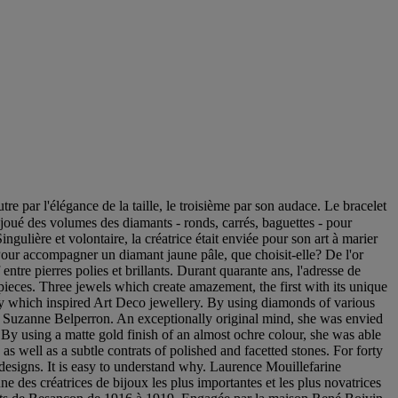
utre par l'élégance de la taille, le troisième par son audace. Le bracelet
a joué des volumes des diamants - ronds, carrés, baguettes - pour
gulière et volontaire, la créatrice était enviée pour son art à marier
Pour accompagner un diamant jaune pâle, que choisit-elle? De l'or
ntre pierres polies et brillants. Durant quarante ans, l'adresse de
terpieces. Three jewels which create amazement, the first with its unique
etry which inspired Art Deco jewellery. By using diamonds of various
 by Suzanne Belperron. An exceptionally original mind, she was envied
. By using a matte gold finish of an almost ochre colour, she was able
well as a subtle contrats of polished and facetted stones. For forty
designs. It is easy to understand why. Laurence Mouillefarine
e des créatrices de bijoux les plus importantes et les plus novatrices