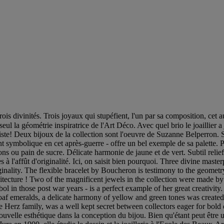
rois divinités. Trois joyaux qui stupéfient, l'un par sa composition, cet a
eul la géométrie inspiratrice de l'Art Déco. Avec quel brio le joaillier 
ste! Deux bijoux de la collection sont l'oeuvre de Suzanne Belperron. Sin
t symbolique en cet après-guerre - offre un bel exemple de sa palette. 
 ou pain de sucre. Délicate harmonie de jaune et de vert. Subtil relief e
es à l'affût d'originalité. Ici, on saisit bien pourquoi. Three divine mas
originality. The flexible bracelet by Boucheron is testimony to the geom
rchitecture ! Two of the magnificent jewels in the collection were made
l in those post war years - is a perfect example of her great creativity
 emeralds, a delicate harmony of yellow and green tones was created as 
e Herz family, was a well kept secret between collectors eager for bold 
velle esthétique dans la conception du bijou. Bien qu'étant peut être un