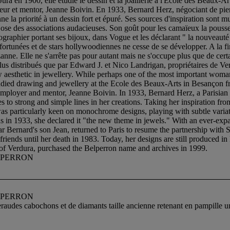
ura en 1900, elle étudie le dessin et la joaillerie à l'Ecole des Beau
eur et mentor, Jeanne Boivin. En 1933, Bernard Herz, négociant de pierre
 la priorité à un dessin fort et épuré. Ses sources d'inspiration sont mul
t ose des associations audacieuses. Son goût pour les camaïeux la pousse
tographier portant ses bijoux, dans Vogue et les déclarant " la nouveaut
rtunées et de stars hollywoodiennes ne cesse de se développer. A la fin 
nne. Elle ne s'arrête pas pour autant mais ne s'occupe plus que de certai
plus distribués que par Edward J. et Nico Landrigan, propriétaires de 
aesthetic in jewellery. While perhaps one of the most important woman
 studied drawing and jewellery at the Ecole des Beaux-Arts in Besançon
employer and mentor, Jeanne Boivin. In 1933, Bernard Herz, a Parisian 
o strong and simple lines in her creations. Taking her inspiration from 
was particularly keen on monochrome designs, playing with subtle varia
 in 1933, she declared it "the new theme in jewels." With an ever-exp
 war Bernard's son Jean, returned to Paris to resume the partnership w
 friends until her death in 1983. Today, her designs are still produced i
f Verdura, purchased the Belperron name and archives in 1999.
LPERRON
LPERRON
eraudes cabochons et de diamants taille ancienne retenant en pampille u