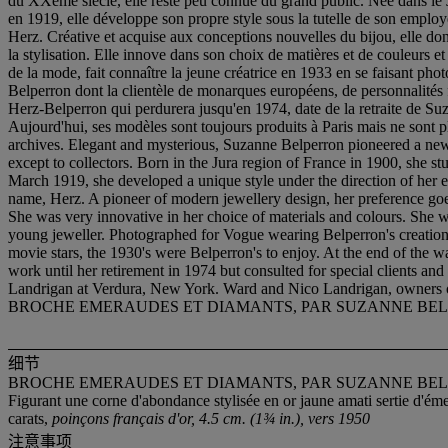
du XXème siècle, elle reste peu connue du grand public. Née dans le J
en 1919, elle développe son propre style sous la tutelle de son employ
Herz. Créative et acquise aux conceptions nouvelles du bijou, elle donne
la stylisation. Elle innove dans son choix de matières et de couleurs e
de la mode, fait connaître la jeune créatrice en 1933 en se faisant pho
Belperron dont la clientèle de monarques européens, de personnalités fo
Herz-Belperron qui perdurera jusqu'en 1974, date de la retraite de Suza
Aujourd'hui, ses modèles sont toujours produits à Paris mais ne sont 
archives. Elegant and mysterious, Suzanne Belperron pioneered a new 
except to collectors. Born in the Jura region of France in 1900, she
March 1919, she developed a unique style under the direction of her 
name, Herz. A pioneer of modern jewellery design, her preference goes t
She was very innovative in her choice of materials and colours. She 
young jeweller. Photographed for Vogue wearing Belperron's creations
movie stars, the 1930's were Belperron's to enjoy. At the end of the
work until her retirement in 1974 but consulted for special clients and
Landrigan at Verdura, New York. Ward and Nico Landrigan, owners o
BROCHE EMERAUDES ET DIAMANTS, PAR SUZANNE BE
细节
BROCHE EMERAUDES ET DIAMANTS, PAR SUZANNE BE
Figurant une corne d'abondance stylisée en or jaune amati sertie d'ém
carats,
poinçons français d'or, 4.5 cm. (1¾ in.), vers 1950
注意事项