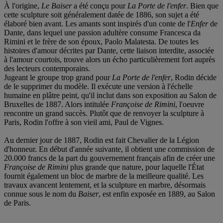
À l'origine,
Le Baiser
a été conçu pour
La Porte de l'enfer
. Bien que
cette sculpture soit généralement datée de 1886, son sujet a été
élaboré bien avant. Les amants sont inspirés d'un conte de l'
Enfer
de
Dante, dans lequel une passion adultère consume Francesca da
Rimini et le frère de son époux, Paolo Malatesta. De toutes les
histoires d'amour décrites par Dante, cette liaison interdite, associée
à l'amour courtois, trouve alors un écho particulièrement fort auprès
des lecteurs contemporains.
Jugeant le groupe trop grand pour
La Porte de l'enfer
, Rodin décide
de le supprimer du modèle. Il exécute une version à l'échelle
humaine en plâtre peint, qu'il inclut dans son exposition au Salon de
Bruxelles de 1887. Alors intitulée
Françoise de Rimini
, l'oeuvre
rencontre un grand succès. Plutôt que de renvoyer la sculpture à
Paris, Rodin l'offre à son vieil ami, Paul de Vignes.
Au dernier jour de 1887, Rodin est fait Chevalier de la Légion
d'honneur. En début d'année suivante, il obtient une commission de
20.000 francs de la part du gouvernement français afin de créer une
Françoise de Rimini
plus grande que nature, pour laquelle l'État
fournit également un bloc de marbre de la meilleure qualité. Les
travaux avancent lentement, et la sculpture en marbre, désormais
connue sous le nom du
Baiser
, est enfin exposée en 1889, au Salon
de Paris.