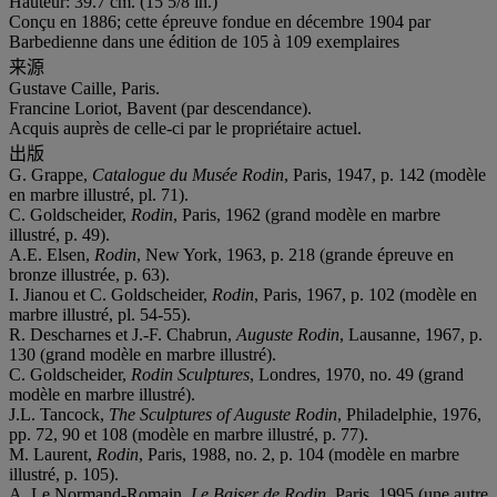
Hauteur: 39.7 cm. (15 5/8 in.)
Conçu en 1886; cette épreuve fondue en décembre 1904 par
Barbedienne dans une édition de 105 à 109 exemplaires
来源
Gustave Caille, Paris.
Francine Loriot, Bavent (par descendance).
Acquis auprès de celle-ci par le propriétaire actuel.
出版
G. Grappe,
Catalogue du Musée Rodin
, Paris, 1947, p. 142 (modèle
en marbre illustré, pl. 71).
C. Goldscheider,
Rodin
, Paris, 1962 (grand modèle en marbre
illustré, p. 49).
A.E. Elsen,
Rodin
, New York, 1963, p. 218 (grande épreuve en
bronze illustrée, p. 63).
I. Jianou et C. Goldscheider,
Rodin
, Paris, 1967, p. 102 (modèle en
marbre illustré, pl. 54-55).
R. Descharnes et J.-F. Chabrun,
Auguste Rodin
, Lausanne, 1967, p.
130 (grand modèle en marbre illustré).
C. Goldscheider,
Rodin Sculptures
, Londres, 1970, no. 49 (grand
modèle en marbre illustré).
J.L. Tancock,
The Sculptures of Auguste Rodin
, Philadelphie, 1976,
pp. 72, 90 et 108 (modèle en marbre illustré, p. 77).
M. Laurent,
Rodin
, Paris, 1988, no. 2, p. 104 (modèle en marbre
illustré, p. 105).
A. Le Normand-Romain,
Le Baiser de Rodin
, Paris, 1995 (une autre