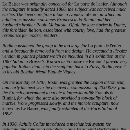
Le Baiser
was originally conceived for
La porte de l'enfer
. Although
the sculpture is usually dated 1886, the subject was conceived much
earlier. The lovers are from a tale in Dante's
Inferno
, in which an
adulterous passion consumes Francesca da Rimini and her
husband's brother Paolo Malatesta. Of all the love stories in Dante,
this forbidden liaison, associated with courtly love, had the greatest
resonance for modern readers.
Rodin considered the group to be too large for
La porte de l'enfer
and subsequently removed it from the design. He executed a life-size
version in painted plaster which he included in his exhibition at the
1887 Salon in Brussels. Known as
Franoise de Rimini
it proved very
popular. Rather than ship the sculpture back to Paris, Rodin gave it
to his old Belgian friend Paul de Vignes.
On the last day of 1887, Rodin was granted the Legion d'Honneur,
and early the next year he received a commission of 20.000FF from
the French government to create a larger-than-life
Franois de
Rimini
, for which the state also provided a top-quality block of
marble. Work progressed slowly, and the marble sculpture, now
known as
Le Baiser
, was finally exhibited at the Paris Salon of
1898.
In 1836, Achille Collas introduced a mechanical system for
reducing and enlarging sculpture. Louis-Ferdinand Barbdienne, the