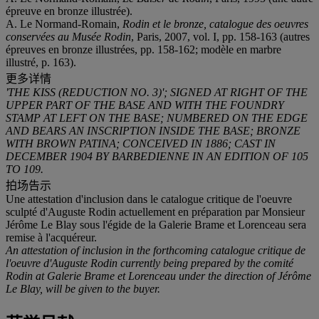
épreuve en bronze illustrée).
A. Le Normand-Romain,
Rodin et le bronze, catalogue des oeuvres
conservées au Musée Rodin
, Paris, 2007, vol. I, pp. 158-163 (autres
épreuves en bronze illustrées, pp. 158-162; modèle en marbre
illustré, p. 163).
更多详情
'THE KISS (REDUCTION NO. 3)'; SIGNED AT RIGHT OF THE
UPPER PART OF THE BASE AND WITH THE FOUNDRY
STAMP AT LEFT ON THE BASE; NUMBERED ON THE EDGE
AND BEARS AN INSCRIPTION INSIDE THE BASE; BRONZE
WITH BROWN PATINA; CONCEIVED IN 1886; CAST IN
DECEMBER 1904 BY BARBEDIENNE IN AN EDITION OF 105
TO 109.
拍场告示
Une attestation d'inclusion dans le catalogue critique de l'oeuvre
sculpté d'Auguste Rodin actuellement en préparation par Monsieur
Jérôme Le Blay sous l'égide de la Galerie Brame et Lorenceau sera
remise à l'acquéreur.
An attestation of inclusion in the forthcoming catalogue critique de
l'oeuvre d'Auguste Rodin currently being prepared by the comité
Rodin at Galerie Brame et Lorenceau under the direction of Jérôme
Le Blay, will be given to the buyer.