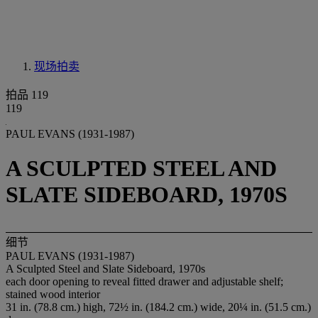
现场拍卖
拍品 119
119
PAUL EVANS (1931-1987)
A SCULPTED STEEL AND
SLATE SIDEBOARD, 1970S
细节
PAUL EVANS (1931-1987)
A Sculpted Steel and Slate Sideboard, 1970s
each door opening to reveal fitted drawer and adjustable shelf;
stained wood interior
31 in. (78.8 cm.) high, 72½ in. (184.2 cm.) wide, 20¼ in. (51.5 cm.)