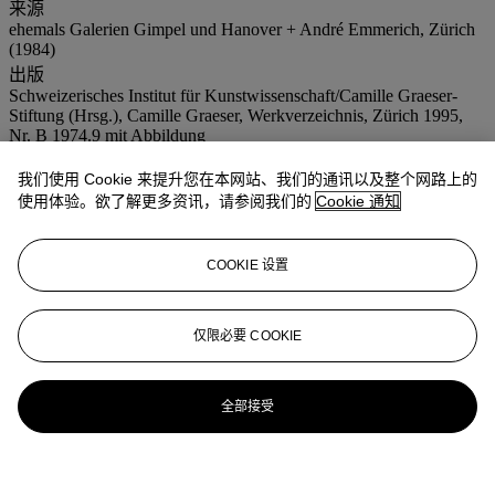
来源
ehemals Galerien Gimpel und Hanover + André Emmerich, Zürich
(1984)
出版
Schweizerisches Institut für Kunstwissenschaft/Camille Graeser-
Stiftung (Hrsg.), Camille Graeser, Werkverzeichnis, Zürich 1995,
Nr. B 1974.9 mit Abbildung
展览
我们使用 Cookie 来提升您在本网站、我们的通讯以及整个网路上的
Zürich, Gimpel + Hanover, 16. November-22. Dezember 1974,
ohne Nr.
使用体验。欲了解更多资讯，请参阅我们的
Cookie 通知
Köln, Galerie Teufel, Camille Graeser, Bilder 1968-1975, 1975,
ohne Nr.
Zürich, Kunsthaus, Camille Graeser, Werkschau aus Anlass der
COOKIE 设置
Verleihung des Kunstpreises der Stadt, 1975, Nr. 17
Münster/Düsseldorf, Westfälisches Landesmuseum/Kunstmuseum,
Camille Graeser, Gemälde, Zeichnungen, 1976-1977, Nr. 68 mit
仅限必要 COOKIE
Abbildung
Zürich/Ludwigshafen, Kunsthaus/Wilhelm Hack-Museum, Camille
Graeser, 9. Februar-Mai 1979, Nr. 65
Bottrop/Hannover, Moderne Galerie Quadrat/Kunstmuseum, 1981,
全部接受
Nr. 61
Zürich, Helmhaus, Text als Figur, 9. Februar-25. März 1990