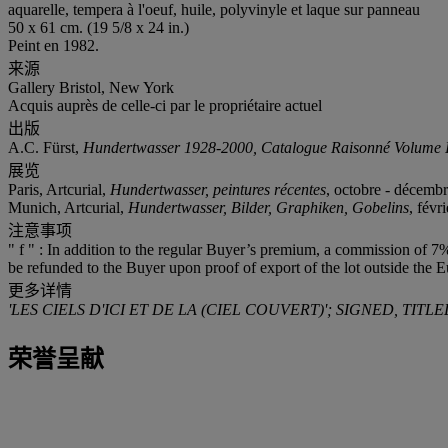
aquarelle, tempera à l'oeuf, huile, polyvinyle et laque sur panneau
50 x 61 cm. (19 5/8 x 24 in.)
Peint en 1982.
来源
Gallery Bristol, New York
Acquis auprès de celle-ci par le propriétaire actuel
出版
A.C. Fürst,
Hundertwasser 1928-2000, Catalogue Raisonné Volume I
展览
Paris, Artcurial,
Hundertwasser, peintures récentes
, octobre - décembr
Munich, Artcurial,
Hundertwasser, Bilder, Graphiken, Gobelins
, févr
注意事项
" f " : In addition to the regular Buyer’s premium, a commission of 7%
be refunded to the Buyer upon proof of export of the lot outside the E
更多详情
'LES CIELS D'ICI ET DE LA (CIEL COUVERT)'; SIGNED, 
荣誉呈献