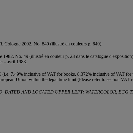
I
, Cologne 2002, No. 840 (illustré en couleurs p. 640).
e 1982, No. 49 (illustré en couleur p. 23 dans le catalogue d'exposition)
ier - avril 1983.
 (i.e. 7.49% inclusive of VAT for books, 8.372% inclusive of VAT for th
uropean Union within the legal time limit.(Please refer to section VAT 
TITLED, DATED AND LOCATED UPPER LEFT; WATERCOLOR, EGG