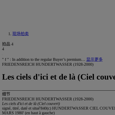
现场拍卖
拍品 4
4
" f " : In addition to the regular Buyer’s premium…
显示更多
FRIEDENSREICH HUNDERTWASSER (1928-2000)
Les ciels d'ici et de là (Ciel couv
细节
FRIEDENSREICH HUNDERTWASSER (1928-2000)
Les ciels d'ici et de là (Ciel couvert)
signé, titré, daté et situé'840(c) HUNDERTWASSER CIEL
MARS 1980' (en haut à gauche)