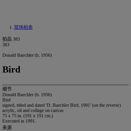
现场拍卖
拍品 383
383
Donald Baechler (b. 1956)
Bird
细节
Donald Baechler (b. 1956)
Bird
signed, titled and dated 'D. Baechler Bird, 1991' (on the reverse)
acrylic, oil and collage on canvas
75 x 75 in. (191 x 191 cm.)
Executed in 1991.
来源