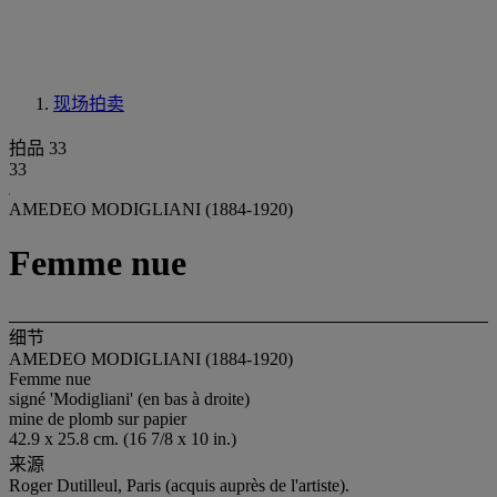
现场拍卖
拍品 33
33
AMEDEO MODIGLIANI (1884-1920)
Femme nue
细节
AMEDEO MODIGLIANI (1884-1920)
Femme nue
signé 'Modigliani' (en bas à droite)
mine de plomb sur papier
42.9 x 25.8 cm. (16 7/8 x 10 in.)
来源
Roger Dutilleul, Paris (acquis auprès de l'artiste).