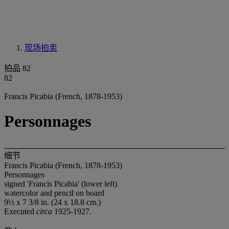
现场拍卖
拍品 82
82
Francis Picabia (French, 1878-1953)
Personnages
细节
Francis Picabia (French, 1878-1953)
Personnages
signed 'Francis Picabia' (lower left)
watercolor and pencil on board
9½ x 7 3/8 in. (24 x 18.8 cm.)
Executed
circa
1925-1927.