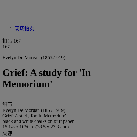
现场拍卖
拍品 167
167
Evelyn De Morgan (1855-1919)
Grief: A study for 'In
Memorium'
细节
Evelyn De Morgan (1855-1919)
Grief: A study for 'In Memorium'
black and white chalks on buff paper
15 1/8 x 10¾ in. (38.5 x 27.3 cm.)
来源