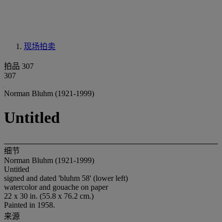
现场拍卖
拍品 307
307
Norman Bluhm (1921-1999)
Untitled
细节
Norman Bluhm (1921-1999)
Untitled
signed and dated 'bluhm 58' (lower left)
watercolor and gouache on paper
22 x 30 in. (55.8 x 76.2 cm.)
Painted in 1958.
来源