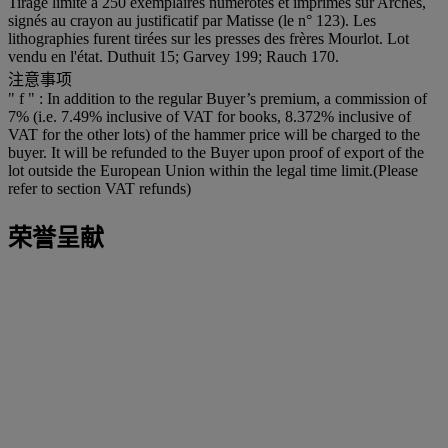
Tirage limité à 250 exemplaires numérotés et imprimés sur Arches,
signés au crayon au justificatif par Matisse (le n° 123). Les
lithographies furent tirées sur les presses des frères Mourlot. Lot
vendu en l'état. Duthuit 15; Garvey 199; Rauch 170.
注意事项
" f " : In addition to the regular Buyer’s premium, a commission of
7% (i.e. 7.49% inclusive of VAT for books, 8.372% inclusive of
VAT for the other lots) of the hammer price will be charged to the
buyer. It will be refunded to the Buyer upon proof of export of the
lot outside the European Union within the legal time limit.(Please
refer to section VAT refunds)
荣誉呈献