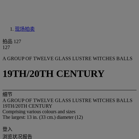
现场拍卖
拍品 127
127
A GROUP OF TWELVE GLASS LUSTRE WITCHES BALLS
19TH/20TH CENTURY
细节
A GROUP OF TWELVE GLASS LUSTRE WITCHES BALLS
19TH/20TH CENTURY
Comprising various colours and sizes
The largest: 13 in. (33 cm.) diameter (12)
登入
浏览状况报告