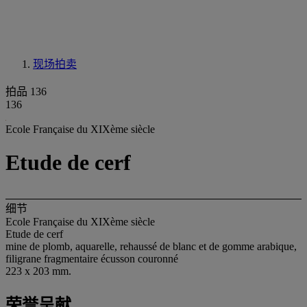
现场拍卖
拍品 136
136
Ecole Française du XIXème siècle
Etude de cerf
细节
Ecole Française du XIXème siècle
Etude de cerf
mine de plomb, aquarelle, rehaussé de blanc et de gomme arabique,
filigrane fragmentaire écusson couronné
223 x 203 mm.
荣誉呈献