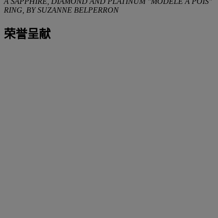
A SAPPHIRE, DIAMOND AND PLATINUM "MODELE A POIS"
RING, BY SUZANNE BELPERRON
荣誉呈献