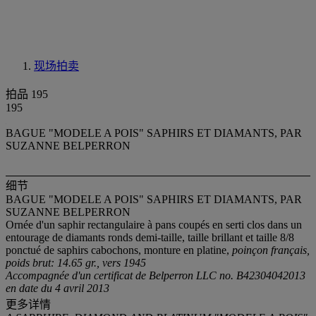
现场拍卖
拍品 195
195
BAGUE "MODELE A POIS" SAPHIRS ET DIAMANTS, PAR
SUZANNE BELPERRON
细节
BAGUE "MODELE A POIS" SAPHIRS ET DIAMANTS, PAR
SUZANNE BELPERRON
Ornée d'un saphir rectangulaire à pans coupés en serti clos dans un
entourage de diamants ronds demi-taille, taille brillant et taille 8/8
ponctué de saphirs cabochons, monture en platine,
poinçon français,
poids brut: 14.65 gr., vers 1945
Accompagnée d'un certificat de Belperron LLC no. B42304042013
en date du 4 avril 2013
更多详情