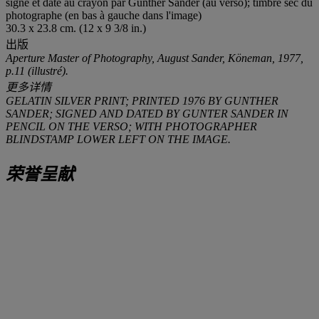
signé et daté au crayon par Gunther Sander (au verso); timbre sec du
photographe (en bas à gauche dans l'image)
30.3 x 23.8 cm. (12 x 9 3/8 in.)
出版
Aperture Master of Photography,
August Sander
, Köneman, 1977,
p.11 (illustré).
更多详情
GELATIN SILVER PRINT; PRINTED 1976 BY GUNTHER
SANDER; SIGNED AND DATED BY GUNTER SANDER IN
PENCIL ON THE VERSO; WITH PHOTOGRAPHER
BLINDSTAMP LOWER LEFT ON THE IMAGE.
荣誉呈献