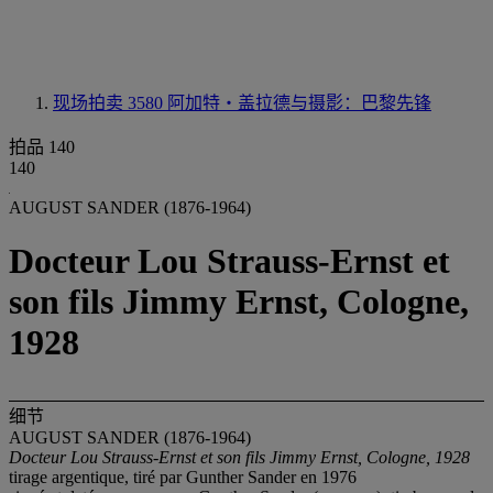
现场拍卖 3580
阿加特‧盖拉德与摄影：巴黎先锋
拍品 140
140
AUGUST SANDER (1876-1964)
Docteur Lou Strauss-Ernst et
son fils Jimmy Ernst, Cologne,
1928
细节
AUGUST SANDER (1876-1964)
Docteur Lou Strauss-Ernst et son fils Jimmy Ernst, Cologne, 1928
tirage argentique, tiré par Gunther Sander en 1976