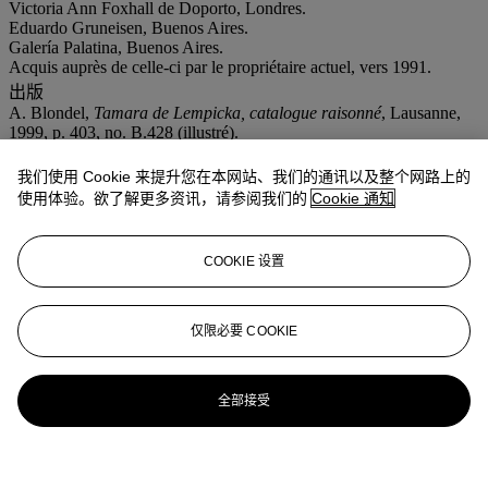
Victoria Ann Foxhall de Doporto, Londres.
Eduardo Gruneisen, Buenos Aires.
Galería Palatina, Buenos Aires.
Acquis auprès de celle-ci par le propriétaire actuel, vers 1991.
出版
A. Blondel,
Tamara de Lempicka, catalogue raisonné
, Lausanne,
1999, p. 403, no. B.428 (illustré).
展览
我们使用 Cookie 来提升您在本网站、我们的通讯以及整个网路上的
Santa Cruz de Tenerife, Espacio Cultural Caja de Canarias,
Creadora del Siglo XX
, juin-août 2008, p. 39 (illustré en couleurs)
使用体验。欲了解更多资讯，请参阅我们的
Cookie 通知
México DF, Museo del Palacio de Bellas Artes,
Tamara de
Lempicka
, juin-septembre 2009, pp. 162-163, no. 50 (illustré en
couleurs).
COOKIE 设置
更多详情
'Nature morte, verre et cerises'; signed upper right; oil on canvas;
painted circa 1961.
仅限必要 COOKIE
更多来自
印象派及现代艺术
全部接受
查看全部
查看全部