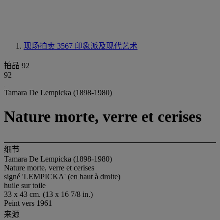
现场拍卖 3567
印象派及现代艺术
拍品 92
92
Tamara De Lempicka (1898-1980)
Nature morte, verre et cerises
细节
Tamara De Lempicka (1898-1980)
Nature morte, verre et cerises
signé 'LEMPICKA' (en haut à droite)
huile sur toile
33 x 43 cm. (13 x 16 7/8 in.)
Peint vers 1961
来源