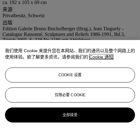
ca. 192 x 105 x 69 cm
来源
Privatbesitz, Schweiz
出版
Edition Galerie Bruno Bischofberger (Hrsg.), Jean Tinguely -
Catalogue Raisonné, Sculptures and Reliefs 1986-1991, Bd.3,
Zürich 2005, S. 338 Nr. 1186 mit Abbildung
注意事项
我们使用 Cookie 来提升您在本网站、我们的通讯以及整个网路上的
Buyers are reminded that the actual purchase price will be the sum
使用体验。欲了解更多资讯，请参阅我们的
Cookie 通知
of the final bid price plus 20% buyer’s premium and VAT of 8% on
the premium, (as well as the hammer price). On lots marked with an
* in the catalogue, VAT is added to the premium only
COOKIE 设置
更多来自
瑞士艺术
仅限必要 COOKIE
查看全部
查看全部
全部接受