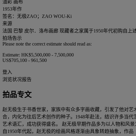
油彩 画布
1953年作
签名：无极ZAO；ZAO WOU-Ki
来源
法国 巴黎 皮尔．洛布画廊 现藏者之家属于1950年代初购自上
拍场告示
Please note the correct estimate should read as:
Estimate: HK$5,500,000 - 7,500,000
US$705,100 - 961,500
登入
浏览状况报告
拍品专文
赵无极生于书香世家，家族中有众多字画收藏，引发了他对艺术
合，内化为往后艺术创作的种子。1948年赴法，结识许多当代艺术家及
艺术语汇，成功获得盛名。 赵无极早期作品多为以人物和风景为主的具像画。
自1950年代起，赵无极的绘画风格逐渐由具象转趋抽象，作品