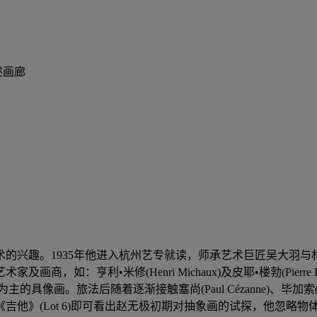
述画廊
的兴趣。1935年他进入杭州艺专就读，师承艺术巨匠吴大羽
画商，如：亨利•米修(Henri Michaux)及皮耶•楼勃(Pie
旅法后随着逐渐接触塞尚(Paul Cézanne)、毕加索(Pablo 
《吉他》(Lot 6)即可看出赵无极初期对抽象画的试探，他忽