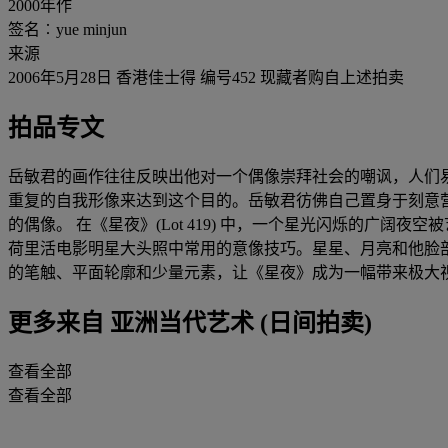
2000年作
签名︰yue minjun
来源
2006年5月28日 香港佳士得 编号452 现藏者购自上述拍卖
拍品专文
岳敏君的画作往往反映出他对一个偶像崇拜社会的嘲讽，人们
重复的自我形像来达到这个目的。岳敏君彷佛自己置身于刻意
的偶像。 在《星夜》(Lot 419) 中，一个星光闪烁的
荷里活电影明星大头照中常用的意像技巧。星星、月亮和他脸
的笔触、平面轮廓和少量元素，让《星夜》成为一幅带来极大
更多来自
亚洲当代艺术 (日间拍卖)
查看全部
查看全部