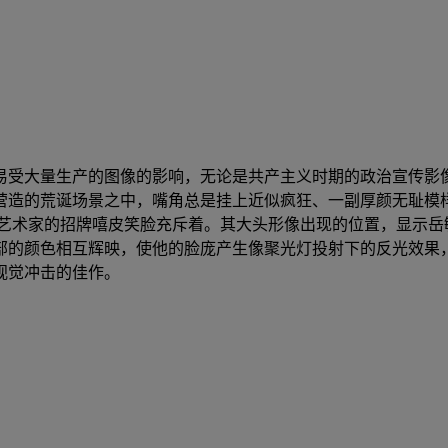
易受大量生产的图像的影响，无论是共产主义时期的政治宣传影
营造的荒诞场景之中，嘴角总是挂上近似疯狂、一副厚颜无耻模
广阔夜空被艺术家的招牌嘻皮笑脸充斥着。其大头形像出现的位置，显
部的颜色相互辉映，使他的脸庞产生像聚光灯投射下的反光效果
视觉冲击的佳作。