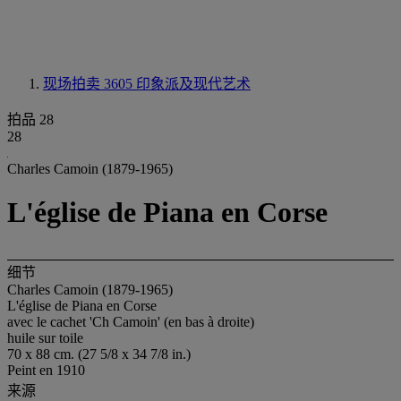
现场拍卖 3605
印象派及现代艺术
拍品 28
28
Charles Camoin (1879-1965)
L'église de Piana en Corse
细节
Charles Camoin (1879-1965)
L'église de Piana en Corse
avec le cachet 'Ch Camoin' (en bas à droite)
huile sur toile
70 x 88 cm. (27 5/8 x 34 7/8 in.)
Peint en 1910
来源