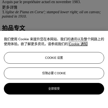
Acquis par le propriétaire actuel en novembre 1983.
更多详情
'L'église de Piana en Corse'; stamped lower right; oil on canvas;
painted in 1910.
拍品专文
Cette oeuvre sera incluse au catalogue raisonné de l'oeuvre de
我们使用 Cookie 来提升您在本网站、我们的通讯以及整个网路上的
Charles Camoin actuellement en préparation par les Archives
使用体验。欲了解更多资讯，请参阅我们的
Cookie 通知
Camoin.
更多来自
印象派及现代艺术
COOKIE 设置
查看全部
仅限必要 COOKIE
查看全部
全部接受