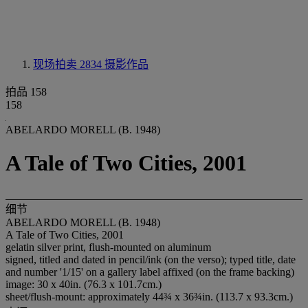
现场拍卖 2834
摄影作品
拍品 158
158
ABELARDO MORELL (B. 1948)
A Tale of Two Cities, 2001
细节
ABELARDO MORELL (B. 1948)
A Tale of Two Cities, 2001
gelatin silver print, flush-mounted on aluminum
signed, titled and dated in pencil/ink (on the verso); typed title, date
and number '1/15' on a gallery label affixed (on the frame backing)
image: 30 x 40in. (76.3 x 101.7cm.)
sheet/flush-mount: approximately 44¾ x 36¾in. (113.7 x 93.3cm.)