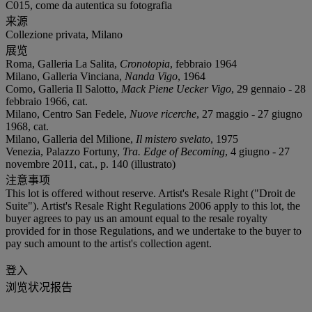
C015, come da autentica su fotografia
来源
Collezione privata, Milano
展览
Roma, Galleria La Salita,
Cronotopia
, febbraio 1964
Milano, Galleria Vinciana,
Nanda Vigo
, 1964
Como, Galleria Il Salotto,
Mack Piene Uecker Vigo
, 29 gennaio - 28
febbraio 1966, cat.
Milano, Centro San Fedele,
Nuove ricerche
, 27 maggio - 27 giugno
1968, cat.
Milano, Galleria del Milione,
Il mistero svelato
, 1975
Venezia, Palazzo Fortuny,
Tra. Edge of Becoming
, 4 giugno - 27
novembre 2011, cat., p. 140 (illustrato)
注意事项
This lot is offered without reserve. Artist's Resale Right ("Droit de
Suite"). Artist's Resale Right Regulations 2006 apply to this lot, the
buyer agrees to pay us an amount equal to the resale royalty
provided for in those Regulations, and we undertake to the buyer to
pay such amount to the artist's collection agent.
登入
浏览状况报告