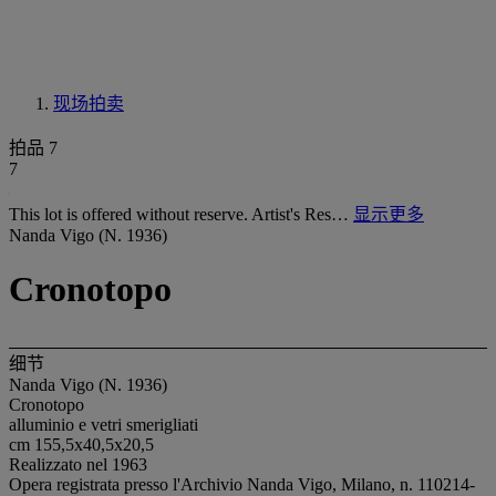
现场拍卖
拍品 7
7
This lot is offered without reserve. Artist's Res…
显示更多
Nanda Vigo (N. 1936)
Cronotopo
细节
Nanda Vigo (N. 1936)
Cronotopo
alluminio e vetri smerigliati
cm 155,5x40,5x20,5
Realizzato nel 1963
Opera registrata presso l'Archivio Nanda Vigo, Milano, n. 110214-