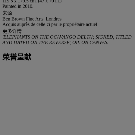
119.5 x 179.5 cm. (47 x 70 in.)
Painted in 2010.
来源
Ben Brown Fine Arts, Londres
Acquis auprès de celle-ci par le propriétaire actuel
更多详情
'ELEPHANTS ON THE OCAVANGO DELTA'; SIGNED, TITLED
AND DATED ON THE REVERSE; OIL ON CANVAS.
荣誉呈献