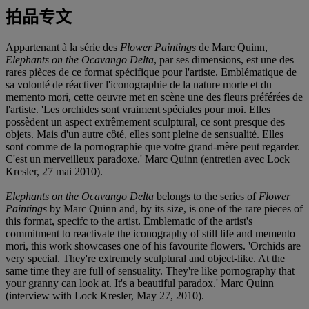
拍品专文
Appartenant à la série des
Flower Paintings
de Marc Quinn,
Elephants on the Ocavango Delta
, par ses dimensions, est une des
rares pièces de ce format spécifique pour l'artiste. Emblématique de
sa volonté de réactiver l'iconographie de la nature morte et du
memento mori, cette oeuvre met en scène une des fleurs préférées de
l'artiste. 'Les orchides sont vraiment spéciales pour moi. Elles
possèdent un aspect extrêmement sculptural, ce sont presque des
objets. Mais d'un autre côté, elles sont pleine de sensualité. Elles
sont comme de la pornographie que votre grand-mère peut regarder.
C'est un merveilleux paradoxe.' Marc Quinn (entretien avec Lock
Kresler, 27 mai 2010).
Elephants on the Ocavango Delta
belongs to the series of
Flower
Paintings
by Marc Quinn and, by its size, is one of the rare pieces of
this format, specifc to the artist. Emblematic of the artist's
commitment to reactivate the iconography of still life and memento
mori, this work showcases one of his favourite flowers. 'Orchids are
very special. They're extremely sculptural and object-like. At the
same time they are full of sensuality. They're like pornography that
your granny can look at. It's a beautiful paradox.' Marc Quinn
(interview with Lock Kresler, May 27, 2010).