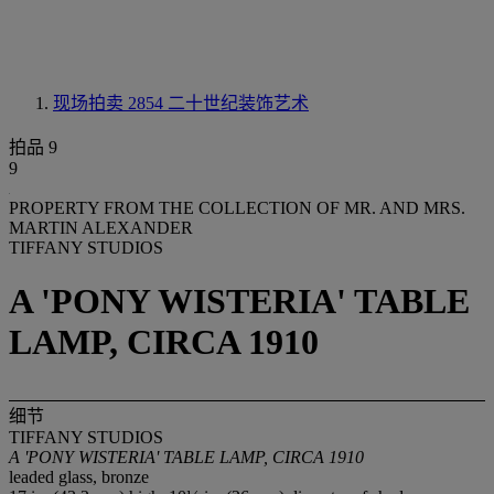
现场拍卖 2854
二十世纪装饰艺术
拍品 9
9
PROPERTY FROM THE COLLECTION OF MR. AND MRS.
MARTIN ALEXANDER
TIFFANY STUDIOS
A 'PONY WISTERIA' TABLE
LAMP, CIRCA 1910
细节
TIFFANY STUDIOS
A 'PONY WISTERIA' TABLE LAMP, CIRCA 1910
leaded glass, bronze