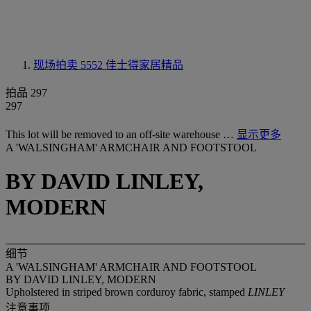
现场拍卖 5552
佳士得家居精品
拍品 297
297
This lot will be removed to an off-site warehouse …
显示更多
A 'WALSINGHAM' ARMCHAIR AND FOOTSTOOL
BY DAVID LINLEY,
MODERN
细节
A 'WALSINGHAM' ARMCHAIR AND FOOTSTOOL
BY DAVID LINLEY, MODERN
Upholstered in striped brown corduroy fabric, stamped
LINLEY
注意事项