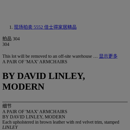
现场拍卖 5552
佳士得家居精品
拍品 304
304
This lot will be removed to an off-site warehouse …
显示更多
A PAIR OF 'MAX' ARMCHAIRS
BY DAVID LINLEY,
MODERN
细节
A PAIR OF 'MAX' ARMCHAIRS
BY DAVID LINLEY, MODERN
Each upholstered in brown leather with red velvet trim, stamped
LINLEY