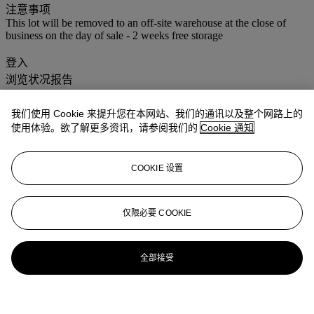
注意事项
This lot will be removed to an off-site warehouse at the close of
business on the day of sale - 2 weeks free storage
登入
浏览状况报告
更多来自
佳士得家居精品
我们使用 Cookie 来提升您在本网站、我们的通讯以及整个网路上的
使用体验。欲了解更多资讯，请参阅我们的
Cookie 通知
查看全部
查看全部
COOKIE 设置
仅限必要 COOKIE
全部接受