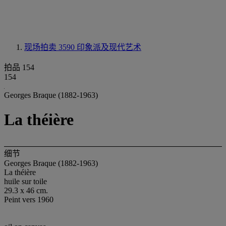
现场拍卖 3590
印象派及现代艺术
拍品 154
154
Georges Braque (1882-1963)
La théière
细节
Georges Braque (1882-1963)
La théière
huile sur toile
29.3 x 46 cm.
Peint vers 1960