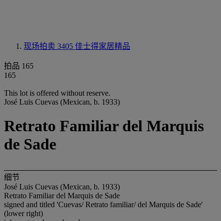
现场拍卖 3405
佳士得家居精品
拍品 165
165
This lot is offered without reserve.
José Luis Cuevas (Mexican, b. 1933)
Retrato Familiar del Marquis
de Sade
细节
José Luis Cuevas (Mexican, b. 1933)
Retrato Familiar del Marquis de Sade
signed and titled 'Cuevas/ Retrato familiar/ del Marquis de Sade'
(lower right)