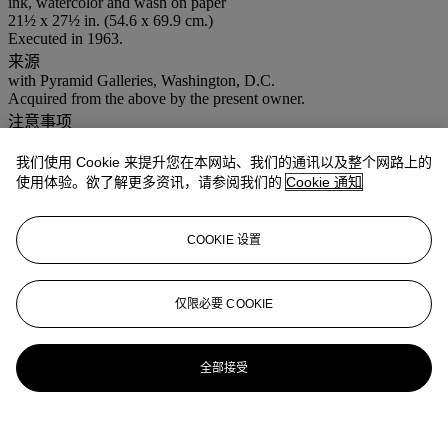
ink, watercolor and wash on paper
21½ x 27½ in. (54.6 x 69.9 cm.)
Executed in 1963.
来源
with Pyramid Galleries, Washington, D.C.
Acquired from the above by the present owner.
注意事项
This lot is offered without reserve.
我们使用 Cookie 来提升您在本网站、我们的通讯以及整个网路上的
登入
使用体验。欲了解更多资讯，请参阅我们的
Cookie 通知
浏览状况报告
COOKIE 设置
更多来自
佳士得家居精品
查看全部
仅限必要 COOKIE
查看全部
全部接受