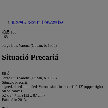
现场拍卖 3405
佳士得家居精品
拍品 168
168
Jorge Luis Varona (Cuban, b. 1955)
Situació Precariá
细节
Jorge Luis Varona (Cuban, b. 1955)
Situació Precariá
signed, dated and titled 'Varona situació srecariá 9.13' (upper right)
oil on canvas
52 x 34¼ in. (132 x 87 cm.)
Painted in 2013.