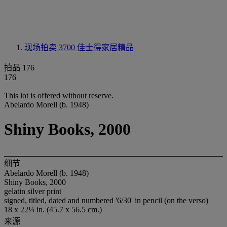
现场拍卖 3700
佳士得家居精品
拍品 176
176
This lot is offered without reserve.
Abelardo Morell (b. 1948)
Shiny Books, 2000
细节
Abelardo Morell (b. 1948)
Shiny Books, 2000
gelatin silver print
signed, titled, dated and numbered '6/30' in pencil (on the verso)
18 x 22¼ in. (45.7 x 56.5 cm.)
来源