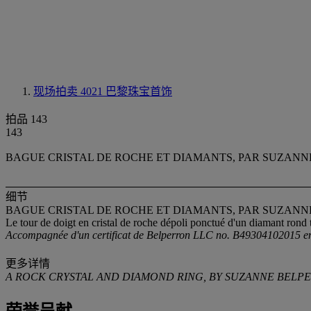
现场拍卖 4021
巴黎珠宝首饰
拍品 143
143
BAGUE CRISTAL DE ROCHE ET DIAMANTS, PAR SUZAN
细节
BAGUE CRISTAL DE ROCHE ET DIAMANTS, PAR SUZAN
Le tour de doigt en cristal de roche dépoli ponctué d'un diamant rond tai
Accompagnée d'un certificat de Belperron LLC no. B49304102015 en
更多详情
A ROCK CRYSTAL AND DIAMOND RING, BY SUZANNE BELP