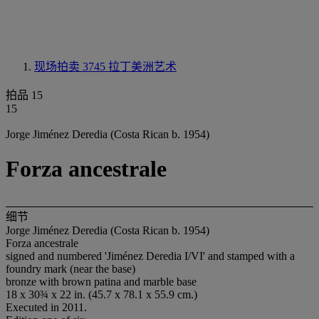
现场拍卖 3745
拉丁美洲艺术
拍品 15
15
Jorge Jiménez Deredia (Costa Rican b. 1954)
Forza ancestrale
细节
Jorge Jiménez Deredia (Costa Rican b. 1954)
Forza ancestrale
signed and numbered 'Jiménez Deredia I/VI' and stamped with a
foundry mark (near the base)
bronze with brown patina and marble base
18 x 30¾ x 22 in. (45.7 x 78.1 x 55.9 cm.)
Executed in 2011.