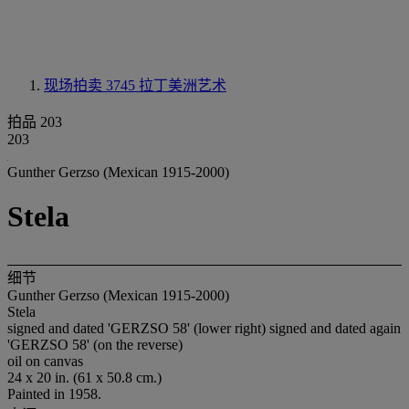
现场拍卖 3745
拉丁美洲艺术
拍品 203
203
Gunther Gerzso (Mexican 1915-2000)
Stela
细节
Gunther Gerzso (Mexican 1915-2000)
Stela
signed and dated 'GERZSO 58' (lower right) signed and dated again
'GERZSO 58' (on the reverse)
oil on canvas
24 x 20 in. (61 x 50.8 cm.)
Painted in 1958.