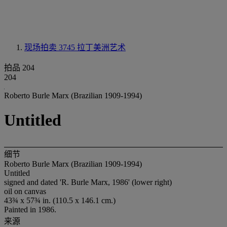
现场拍卖 3745
拉丁美洲艺术
拍品 204
204
Roberto Burle Marx (Brazilian 1909-1994)
Untitled
细节
Roberto Burle Marx (Brazilian 1909-1994)
Untitled
signed and dated 'R. Burle Marx, 1986' (lower right)
oil on canvas
43¾ x 57¾ in. (110.5 x 146.1 cm.)
Painted in 1986.
来源