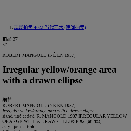
现场拍卖 4022
当代艺术 (晚间拍卖)
拍品 37
37
ROBERT MANGOLD (NÉ EN 1937)
Irregular yellow/orange area
with a drawn ellipse
细节
ROBERT MANGOLD (NÉ EN 1937)
Irregular yellow/orange area with a drawn ellipse
signé, titré et daté 'R. MANGOLD 1987 IRREGULAR YELLOW
ORANGE WITH A DRAWN ELLIPSE #2' (au dos)
acrylique sur toile