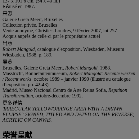
137 x 101.6 cm. (54 x 40 in.)
Réalisé en 1987.
来源
Galerie Greta Meert, Bruxelles
Collection privée, Bruxelles
Vente anonyme, Christie's Londres, 9 février 2007, lot 257
Acquis auprès de celle-ci par le propriétaire actuel
出版
Robert Mangold,
catalogue d'exposition, Wiesbaden, Museum
Wiesbaden, 1988, p. 189.
展览
Bruxelles, Galerie Greta Meert,
Robert Mangold,
1988.
Masstricht, Bonnefantenmuseum,
Robert Mangold: Recente werken
/ Recent works
, octobre 1989 – janvier 1990 (illustré au catalogue
d’exposition pp. 42-43).
Madrid, Museo Nacional Centro de Arte Reina Sofia,
Repitition
Transformation
, octobre-décembre 1992.
更多详情
'IRREGULAR YELLOW/ORANGE AREA WITH A DRAWN
ELLIPSE'; SIGNED, TITLED AND DATED ON THE REVERSE;
ACRYLIC ON CANVAS.
荣誉呈献