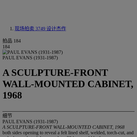
现场拍卖 3749
设计杰作
拍品 184
184
PAUL EVANS (1931-1987)
A SCULPTURE-FRONT
WALL-MOUNTED CABINET,
1968
细节
PAUL EVANS (1931-1987)
A SCULPTURE-FRONT WALL-MOUNTED CABINET, 1968
both sides opening to reveal a felt lined shelf, welded, torch-cut, and