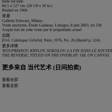
huile sur toile
66.5 x 127 cm. (26 1/8 x 50 in.)
Réalisé en 1966.
来源
Galleria Schwarz, Milano
Vente anonyme, Étude Galateau, Limoges, 8 juin 2003, lot 238
Acquis lors de cette vente par le propriétaire actuel
出版
Errò. Catalogue Général,
Paris, 1976, No. 26 (illustré p. 124).
更多详情
'KOUPRIANOV, KRYLOV, SOKOLOV: LA FIN DANS LE SOUTER
THE REVERSE; TITLED ON THE OVERLAP; OIL ON CANVAS.
更多来自
当代艺术 (日间拍卖)
查看全部
查看全部