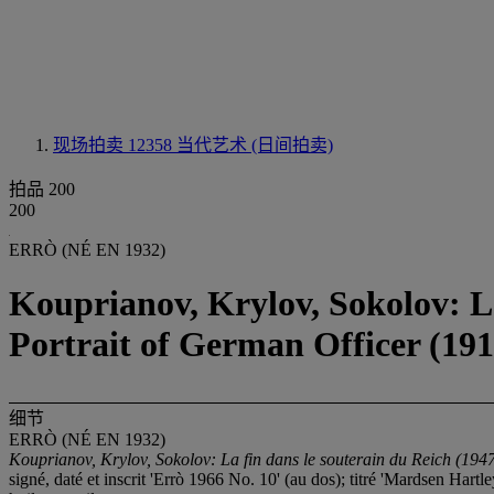
现场拍卖 12358
当代艺术 (日间拍卖)
拍品 200
200
ERRÒ (NÉ EN 1932)
Kouprianov, Krylov, Sokolov: La
Portrait of German Officer (191
细节
ERRÒ (NÉ EN 1932)
Kouprianov, Krylov, Sokolov: La fin dans le souterain du Reich (194
signé, daté et inscrit 'Errò 1966 No. 10' (au dos); titré 'Mardsen Hartl