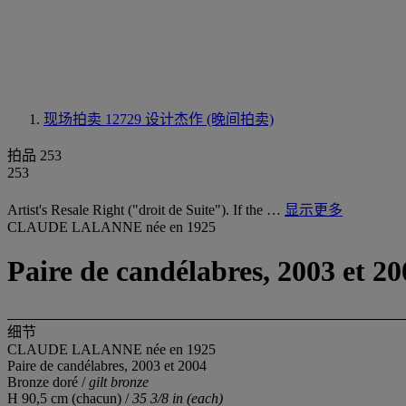
现场拍卖 12729
设计杰作 (晚间拍卖)
拍品 253
253
Artist's Resale Right ("droit de Suite"). If the …
显示更多
CLAUDE LALANNE née en 1925
Paire de candélabres, 2003 et 20
细节
CLAUDE LALANNE née en 1925
Paire de candélabres, 2003 et 2004
Bronze doré /
gilt bronze
H 90,5 cm (chacun) /
35 3/8 in (each)