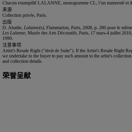
Chacun estampillé LALANNE, monogramme CL, l’un numeroté et daté 
来源
Collection privée, Paris.
出版
D. Abadie,
Lalanne(s)
, Flammarion, Paris, 2008, p. 280 pour le mêm
Les Lalanne
, Musée des Arts Décoratifs, Paris, 17 mars-4 juillet 201
1990.
注意事项
Artist's Resale Right ("droit de Suite"). If the Artist's Resale Right R
we undertake to the buyer to pay such amount to the artist's collection
and collection details.
荣誉呈献