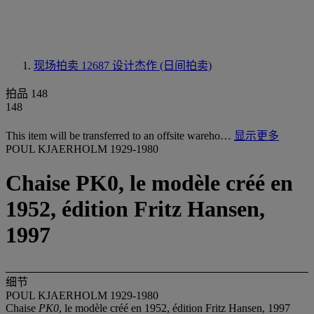
现场拍卖 12687
设计杰作 (日间拍卖)
拍品 148
148
This item will be transferred to an offsite wareho…
显示更多
POUL KJAERHOLM 1929-1980
Chaise PK0, le modèle créé en
1952, édition Fritz Hansen,
1997
细节
POUL KJAERHOLM 1929-1980
Chaise
PK0
, le modèle créé en 1952, édition Fritz Hansen, 1997