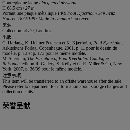
Contreplaqué laqué /
lacquered plywood
H 68,5 cm /
27 in
Portant une plaque métallique
PK0 Poul Kjaerholm 349 Fritz
Hansen 1872/1997 Made In Denmark
au revers
来源
Collection privée, Londres.
出版
C. Harlang, K. Helmer Petersen et K. Kjærholm,
Poul Kjærholm
,
Arkitektens Forlag, Copenhague, 2001, p. 11 pour le dessin du
modèle, p. 13 et p. 173 pour le même modèle.
M. Sheridan,
The Furniture of Poul Kjærholm: Catalogue
Raisonné
, édition R. Gallery, S. Kelly et G. R. Miller & Co, New
York, 2007, p. 36/39 pour le même modèle.
注意事项
This item will be transferred to an offsite warehouse after the sale.
Please refer to department for information about storage charges and
collection details.
荣誉呈献