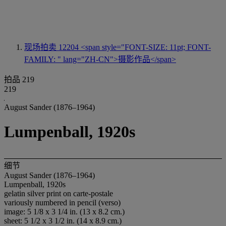
现场拍卖 12204
<span style="FONT-SIZE: 11pt; FONT-
FAMILY: " lang="ZH-CN">摄影作品</span>
拍品 219
219
August Sander (1876–1964)
Lumpenball, 1920s
细节
August Sander (1876–1964)
Lumpenball, 1920s
gelatin silver print on carte-postale
variously numbered in pencil (verso)
image: 5 1/8 x 3 1/4 in. (13 x 8.2 cm.)
sheet: 5 1/2 x 3 1/2 in. (14 x 8.9 cm.)