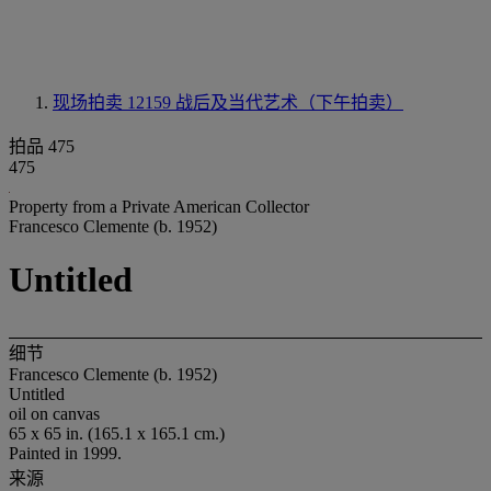
现场拍卖 12159
战后及当代艺术（下午拍卖）
拍品 475
475
Property from a Private American Collector
Francesco Clemente (b. 1952)
Untitled
细节
Francesco Clemente (b. 1952)
Untitled
oil on canvas
65 x 65 in. (165.1 x 165.1 cm.)
Painted in 1999.
来源