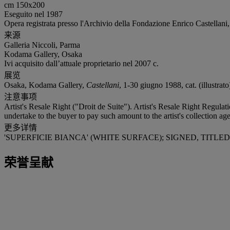
cm 150x200
Eseguito nel 1987
Opera registrata presso l'Archivio della Fondazione Enrico Castellani
来源
Galleria Niccoli, Parma
Kodama Gallery, Osaka
Ivi acquisito dall’attuale proprietario nel 2007 c.
展览
Osaka, Kodama Gallery,
Castellani
, 1-30 giugno 1988, cat. (illustrato
注意事项
Artist's Resale Right ("Droit de Suite"). Artist's Resale Right Regulat
undertake to the buyer to pay such amount to the artist's collection age
更多详情
'SUPERFICIE BIANCA' (WHITE SURFACE); SIGNED, TIT
荣誉呈献