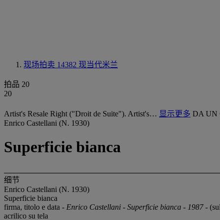
现场拍卖 14382
现当代米兰
拍品 20
20
Artist's Resale Right ("Droit de Suite"). Artist's…
显示更多
DA UN 
Enrico Castellani (N. 1930)
Superficie bianca
细节
Enrico Castellani (N. 1930)
Superficie bianca
firma, titolo e data
- Enrico Castellani - Superficie bianca - 1987 -
(sul
acrilico su tela