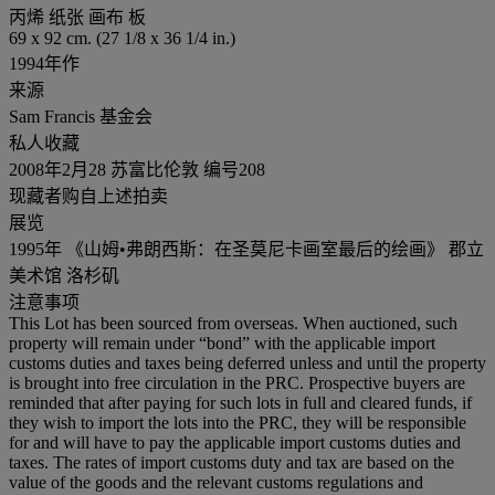
丙烯 纸张 画布 板
69 x 92 cm. (27 1/8 x 36 1/4 in.)
1994年作
来源
Sam Francis 基金会
私人收藏
2008年2月28 苏富比伦敦 编号208
现藏者购自上述拍卖
展览
1995年 《山姆•弗朗西斯：在圣莫尼卡画室最后的绘画》 郡立
美术馆 洛杉矶
注意事项
This Lot has been sourced from overseas. When auctioned, such
property will remain under “bond” with the applicable import
customs duties and taxes being deferred unless and until the property
is brought into free circulation in the PRC. Prospective buyers are
reminded that after paying for such lots in full and cleared funds, if
they wish to import the lots into the PRC, they will be responsible
for and will have to pay the applicable import customs duties and
taxes. The rates of import customs duty and tax are based on the
value of the goods and the relevant customs regulations and