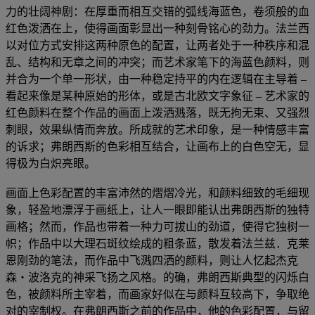
力的壮阔神剧：在厚重而相互交错的弧线海蓝色，卷须般的血
红色泼洒在上，使得画面彰显出一种刻骨铭心的劲力。法兰西
以对位方式安排这两种原色的配置，让两者处于一种秩序和混
乱、结构和无章之间的冲突；而艺术家笔下的海蓝色颜料，则
并合为一个单一形状，由一种稳定持平的内在逻辑在主导着 –
看起来像是某种原始的形体，或是古北欧文字象征 – 艺术家的
红色颜料在整个作品的画面上泼洒溅落，既无拘无束、又强烈
刺眼，效果纵情而奔放。所成就的艺术印象，是一种情感丰富
的诉求；弗朗西斯的色彩相互结合，让画布上的白色空无，显
得极为白炽亮眼。
画面上色彩配置的丰富沛然的熠熠冷光，和颜料细致的毛细现
象，轻盈地漂浮于画纸上，让人一眼即能认出弗朗西斯的独特
画格；然而，作品也带着一种力可拔山的劲道，使得它独树一
帜；作品中以大理石斑纹绘成的粗条蓝，散发着法兰兹．克莱
恩刚劲的笔法，而作品中飞溅四洒的颜料，则让人忆起杰克
森・波洛克的神采飞扬之风格。的确，弗朗西斯典型的闪烁白
色，被颜料所主宰着，而画家好似在与颜料互较高下，争取绝
对的宰制权。在弗朗西斯之前的作品中，他的色彩配置，与留