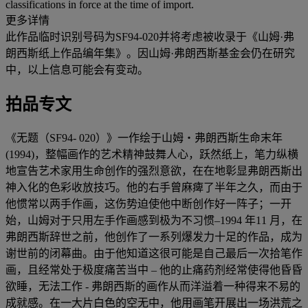
classifications in force at the time of import.
更多详情
此作品临时识别号码为SF94-020并将考虑被收录于《山姆·弗
朗西斯纸上作品编年集》。因山姆·弗朗西斯基金会仍在研究
中，以上信息可能会有变动。
拍品专文
《无题（SF94- 020）》一作绘于山姆・弗朗西斯生命末年
(1994)，整幅画作的艺术精神鼓舞人心，跃然纸上，笔力纵横
地宣告艺术家用生命创作的强烈意欲，在在地彰显弗朗西斯出
神入化的色彩收放技巧。他的右手曾麻痺了半年之久，而由于
他惯常以两手作画，这伤势迫使他中断创作好一阵子；一开
始，山姆对于只用左手作画感到极为不习惯–1994 年11 月，在
弗朗西斯辞世之前，他创作了一系列爆发力十足的作品，成为
谢世前的闭幕曲。由于他知道这很可能是自己最后一次拾笔作
画，且经常处于极度痛苦当中 – 他的止痛药剂经常使得他昏昏
欲睡，无法工作 - 弗朗西斯的画作从而洋溢着一种得来不易的
成就感。在一大片白色的空无中，他用画笔开展出一场洪荒之