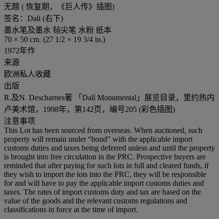
无题 ( 恢复期，《巨人传》插图)
签名：Dali (右下)
墨水笔及墨水 毡尖笔 水粉 纸本
70 × 50 cm. (27 1/2 × 19 3/4 in.)
1972年作
来源
欧洲私人收藏
出版
R.及N. Descharnes著 「Dalí Monumental」展览目录，里约热内
卢美术馆，1998年，第142页，编号205 (彩色插图)
注意事项
This Lot has been sourced from overseas. When auctioned, such
property will remain under “bond” with the applicable import
customs duties and taxes being deferred unless and until the property
is brought into free circulation in the PRC. Prospective buyers are
reminded that after paying for such lots in full and cleared funds, if
they wish to import the lots into the PRC, they will be responsible
for and will have to pay the applicable import customs duties and
taxes. The rates of import customs duty and tax are based on the
value of the goods and the relevant customs regulations and
classifications in force at the time of import.