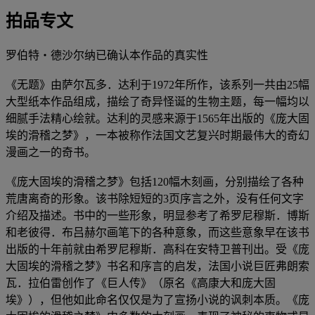
拍品专文
罗伯特・德沙尔纳已确认本作品的真实性
《无题》由萨尔瓦多．达利于1972年所作，该系列一共由25幅
大型纸本作品组成，描绘了奇异怪诞的生物主题，每一幅均以
细腻手法精心绘就。达利的灵感来源于1565年出版的《庞大固
埃的滑稽之梦》，一本被称作法国文艺复兴时期最伟大的奇幻
漫画之一的奇书。
《庞大固埃的滑稽之梦》包括120幅木刻画，分别描绘了各种
荒唐离奇的形象。该书除短短的3页序言之外，没有任何文字
介绍及描述。书中的一些形象，明显参考了希罗尼穆斯．博斯
和老彼得．布吕赫尔画笔下的各种意象，而这些意象早在该书
出版的十年前就由希罗尼穆斯．高科在安特卫普刊出。受《庞
大固埃的滑稽之梦》书名和序言的启发，法国小说巨匠弗朗索
瓦．拉伯雷创作了《巨人传》（原名《高康大和庞大固
埃》），但他如此命名仅仅是为了宣扬小说的讽刺本质。《庞