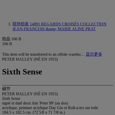
现场拍卖 14891
REGARDS CROISÉS COLLECTION
JEAN-FRANÇOIS &amp; MARIE ALINE PRAT
拍品 106 B
106 B
This item will be transferred to an offsite wareho…
显示更多
PETER HALLEY (NÉ EN 1953)
Sixth Sense
细节
PETER HALLEY (NÉ EN 1953)
Sixth Sense
signé et daté deux fois 'Peter 99' (au dos)
acrylique, peinture acrylique Day Glo et Roll-a-tex sur toile
184.5 x 182.5 cm. (72 5/8 x 71 7/8 in.)