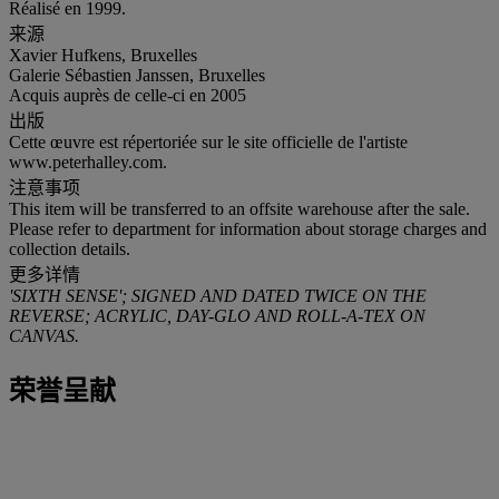
Réalisé en 1999.
来源
Xavier Hufkens, Bruxelles
Galerie Sébastien Janssen, Bruxelles
Acquis auprès de celle-ci en 2005
出版
Cette œuvre est répertoriée sur le site officielle de l'artiste
www.peterhalley.com.
注意事项
This item will be transferred to an offsite warehouse after the sale.
Please refer to department for information about storage charges and
collection details.
更多详情
'SIXTH SENSE'; SIGNED AND DATED TWICE ON THE
REVERSE; ACRYLIC, DAY-GLO AND ROLL-A-TEX ON
CANVAS.
荣誉呈献