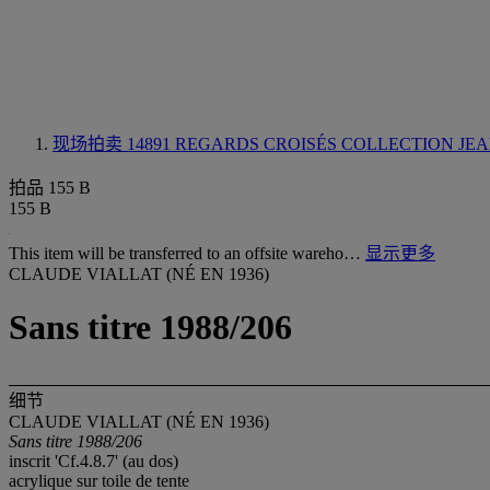
现场拍卖 14891
REGARDS CROISÉS COLLECTION JEAN
拍品 155 B
155 B
This item will be transferred to an offsite wareho…
显示更多
CLAUDE VIALLAT (NÉ EN 1936)
Sans titre 1988/206
细节
CLAUDE VIALLAT (NÉ EN 1936)
Sans titre
1988/206
inscrit 'Cf.4.8.7' (au dos)
acrylique sur toile de tente